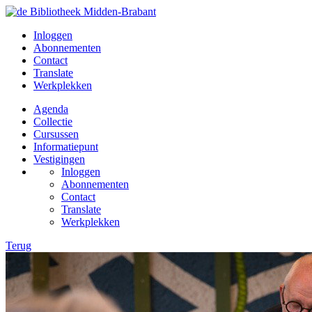
Inloggen
Abonnementen
Contact
Translate
Werkplekken
Agenda
Collectie
Cursussen
Informatiepunt
Vestigingen
Inloggen
Abonnementen
Contact
Translate
Werkplekken
Terug