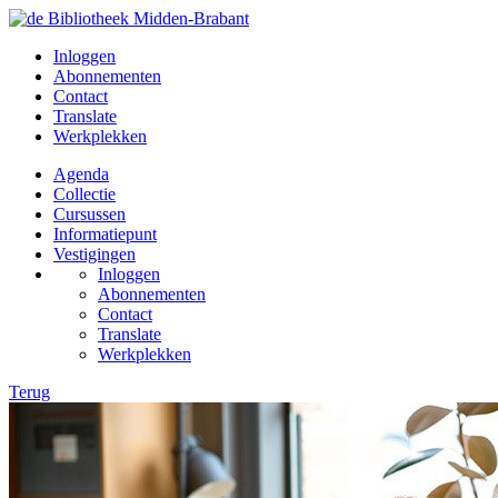
Inloggen
Abonnementen
Contact
Translate
Werkplekken
Agenda
Collectie
Cursussen
Informatiepunt
Vestigingen
Inloggen
Abonnementen
Contact
Translate
Werkplekken
Terug