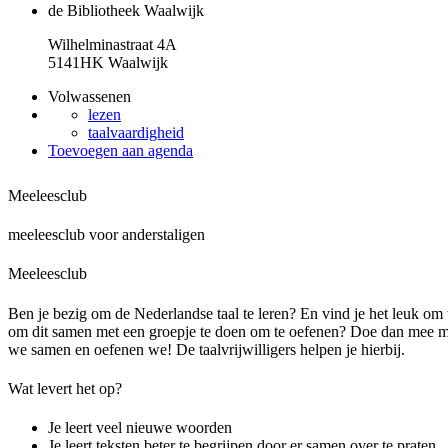
de Bibliotheek Waalwijk
Wilhelminastraat 4A
5141HK Waalwijk
Volwassenen
lezen
taalvaardigheid
Toevoegen aan agenda
Meeleesclub
meeleesclub voor anderstaligen
Meeleesclub
Ben je bezig om de Nederlandse taal te leren? En vind je het leuk om t
om dit samen met een groepje te doen om te oefenen? Doe dan mee me
we samen en oefenen we! De taalvrijwilligers helpen je hierbij.
Wat levert het op?
Je leert veel nieuwe woorden
Je leert teksten beter te begrijpen door er samen over te praten