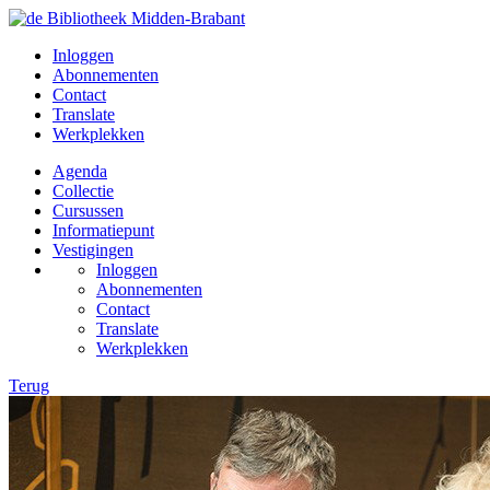
Inloggen
Abonnementen
Contact
Translate
Werkplekken
Agenda
Collectie
Cursussen
Informatiepunt
Vestigingen
Inloggen
Abonnementen
Contact
Translate
Werkplekken
Terug