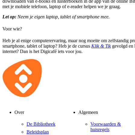
downloaden van e-books en luisterboeken in de app van de online B
met je mobiele telefoon, laptop of e-reader helpen we je graag.
Let op:
Neem je eigen laptop, tablet of smartphone mee.
Voor wie?
Heb je al enige computerervaring, maar nog moeite om zelfstandig pr
smartphone, tablet of laptop? Heb je de cursus
Klik & Tik
gevolgd en h
internet? Dan is het Digicafé iets voor jou.
Over
Algemeen
De Bibliotheek
Voorwaarden &
huisregels
Beleidsplan