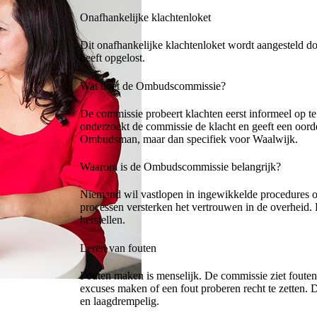
Onafhankelijke klachtenloket
Dit onafhankelijke klachtenloket wordt aangesteld d
heeft opgelost.
Wat doet de Ombudscommissie?
De commissie probeert klachten eerst informeel op te
onderzoekt de commissie de klacht en geeft een oord
Ombudsman, maar dan specifiek voor Waalwijk.
Waarom is de Ombudscommissie belangrijk?
Niemand wil vastlopen in ingewikkelde procedures 
processen versterken het vertrouwen in de overheid
herstellen.
Leren van fouten
Fouten maken is menselijk. De commissie ziet fouten 
excuses maken of een fout proberen recht te zetten. 
en laagdrempelig.