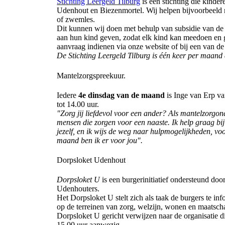
Stichting Leergeld Tilburg
is een stichting die kinde
Udenhout en Biezenmortel. Wij helpen bijvoorbeeld met
of zwemles.
Dit kunnen wij doen met behulp van subsidie van de 
aan hun kind geven, zodat elk kind kan meedoen en ge
aanvraag indienen via onze website of bij een van de
De Stichting Leergeld Tilburg is één keer per maand
Mantelzorgspreekuur.
Iedere
4e dinsdag van de maand
is Inge van Erp v
tot 14.00 uur.
"Zorg jij liefdevol voor een ander? Als mantelzorgon
mensen die zorgen voor een naaste. Ik help graag bi
jezelf, en ik wijs de weg naar hulpmogelijkheden, v
maand ben ik er voor jou".
Dorpsloket Udenhout
Dorpsloket U
is een burgerinitiatief ondersteund do
Udenhouters.
Het Dorpsloket U stelt zich als taak de burgers te inf
op de terreinen van zorg, welzijn, wonen en maatscha
Dorpsloket U gericht verwijzen naar de organisatie di
15.00 uur aanwezig.