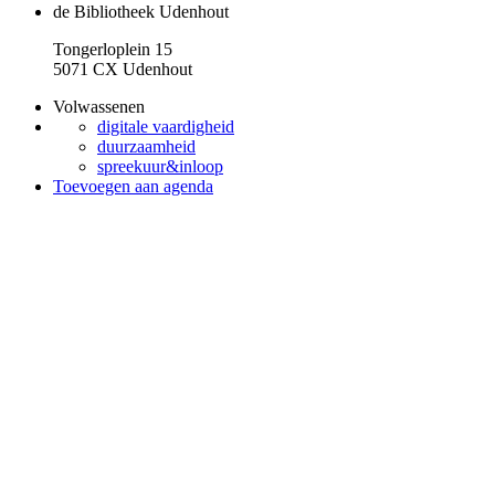
de Bibliotheek Udenhout
Tongerloplein 15
5071 CX Udenhout
Volwassenen
digitale vaardigheid
duurzaamheid
spreekuur&inloop
Toevoegen aan agenda