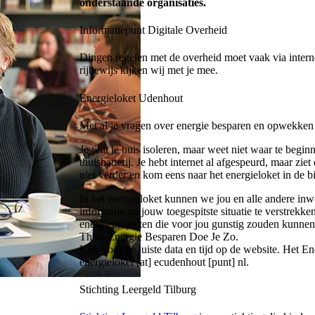
onderstaande organisaties.
Informatiepunt Digitale Overheid
Dingen regelen met de overheid moet vaak via intern
rijbewijs kijken wij met je mee.
Energieloket Udenhout
Met al je vragen over energie besparen en opwekken k
Je wilt je huis isoleren, maar weet niet waar te begi
thuisbatterij. Je hebt internet al afgespeurd, maar zi
niet verder en kom eens naar het energieloket in de 
In het energieloket kunnen we jou en alle andere in
informatie op jouw toegespitste situatie te verstrekk
energieprojecten die voor jou gunstig zouden kunnen 
Thuis Energie Besparen Doe Je Zo.
Kijk voor de juiste data en tijd op de website. Het E
energieloket [at] ecudenhout [punt] nl
.
Stichting Leergeld Tilburg