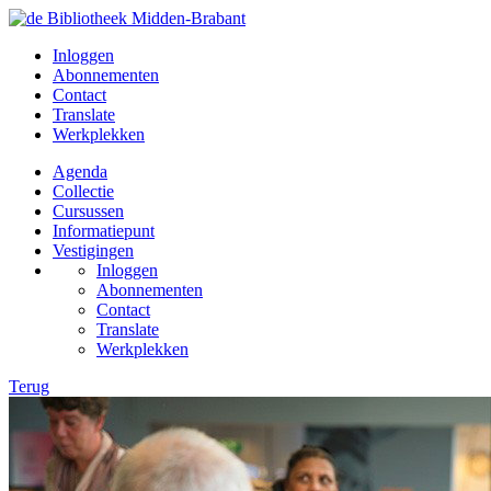
Inloggen
Abonnementen
Contact
Translate
Werkplekken
Agenda
Collectie
Cursussen
Informatiepunt
Vestigingen
Inloggen
Abonnementen
Contact
Translate
Werkplekken
Terug