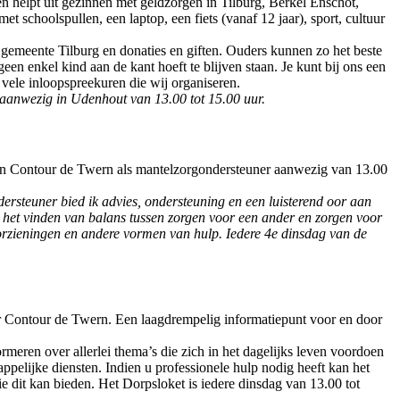
ren helpt uit gezinnen met geldzorgen in Tilburg, Berkel Enschot,
 schoolspullen, een laptop, een fiets (vanaf 12 jaar), sport, cultuur
gemeente Tilburg en donaties en giften. Ouders kunnen zo het beste
en enkel kind aan de kant hoeft te blijven staan. Je kunt bij ons een
 vele inloopspreekuren die wij organiseren.
 aanwezig in Udenhout van 13.00 tot 15.00 uur.
an Contour de Twern als mantelzorgondersteuner aanwezig van 13.00
dersteuner bied ik advies, ondersteuning en een luisterend oor aan
j het vinden van balans tussen zorgen voor een ander en zorgen voor
oorzieningen en andere vormen van hulp. Iedere 4e dinsdag van de
or Contour de Twern. Een laagdrempelig informatiepunt voor en door
ormeren over allerlei thema’s die zich in het dagelijks leven voordoen
ppelijke diensten. Indien u professionele hulp nodig heeft kan het
e dit kan bieden. Het Dorpsloket is iedere dinsdag van 13.00 tot