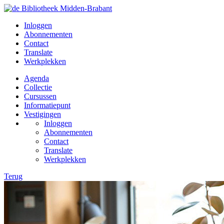
Inloggen
Abonnementen
Contact
Translate
Werkplekken
Agenda
Collectie
Cursussen
Informatiepunt
Vestigingen
Inloggen
Abonnementen
Contact
Translate
Werkplekken
Terug