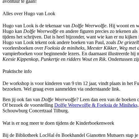
avontuur te gaan!
Alles over Hugo van Look
Hugo van Look is de tekenaar van
Dolfje Weerwolfje
. Hij woont en w
Hugo kan
Dolfje Weerwolfje
en andere figuren precies zo tekenen als
tijdens het schrijven. Dat is heel bijzonder, want wie kan er nu kijken
Hugo van Look tekent ook andere boeken van Paul, zoals
De griezel
voorleesboeken over
Foeksia de miniheks
,
Meester Kikker
,
Weg met d
vampierboeken voor beginnende lezers. En daarnaast illustreerde hij
Keesie Kippenkop
,
Punkertje
en
ridders Wout en Rik
. Ondertussen zi
Praktische info
De workshop is voor kinderen van 9 t/m 12 jaar, vindt plaats in het Fut
bezoeken. Wel graag even aanmelden via onderstaande link.
Ben jij ook fan van
Dolfje Weerwolfje
? Leen dan een van de boeken 
Of bezoek de voorstelling
Dolfje Weerwolfje & Foeksia de Miniheks,
Schouwburg Concertzaal Tilburg.
Wat is er nog meer te doen tijdens de Kinderboekenweek
Bij de Bibliotheek LocHal én Boekhandel Gianotten Mutsaers stap 