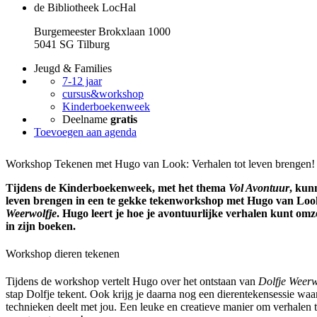
de Bibliotheek LocHal
Burgemeester Brokxlaan 1000
5041 SG Tilburg
Jeugd & Families
7-12 jaar
cursus&workshop
Kinderboekenweek
Deelname
gratis
Toevoegen aan agenda
Workshop Tekenen met Hugo van Look: Verhalen tot leven brengen!
Tijdens de Kinderboekenweek, met het thema
Vol Avontuur
, kun
leven brengen in een te gekke tekenworkshop met Hugo van Loo
Weerwolfje
. Hugo leert je hoe je avontuurlijke verhalen kunt omze
in zijn boeken.
Workshop dieren tekenen
Tijdens de workshop vertelt Hugo over het ontstaan van
Dolfje Weerw
stap Dolfje tekent. Ook krijg je daarna nog een dierentekensessie waar
technieken deelt met jou. Een leuke en creatieve manier om verhalen