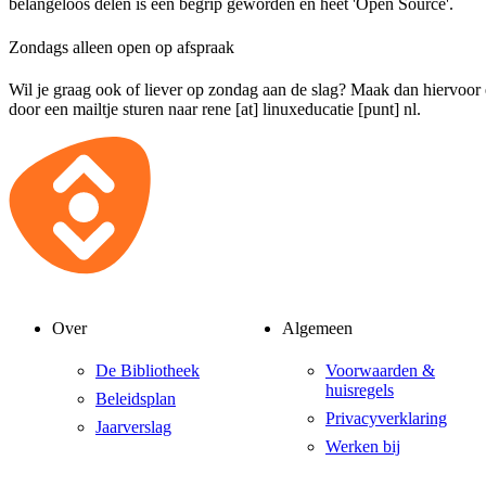
belangeloos delen is een begrip geworden en heet 'Open Source'.
Zondags alleen open op afspraak
Wil je graag ook of liever op zondag aan de slag? Maak dan hiervoor
door een mailtje sturen naar
rene [at] linuxeducatie [punt] nl
.
Over
Algemeen
De Bibliotheek
Voorwaarden &
huisregels
Beleidsplan
Privacyverklaring
Jaarverslag
Werken bij