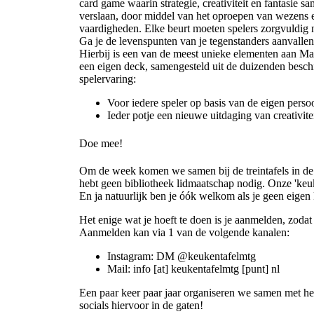
card game waarin strategie, creativiteit en fantasie 
verslaan, door middel van het oproepen van wezens e
vaardigheden. Elke beurt moeten spelers zorgvuldig 
Ga je de levenspunten van je tegenstanders aanvallen
Hierbij is een van de meest unieke elementen aan Mag
een eigen deck, samengesteld uit de duizenden beschi
spelervaring:
Voor iedere speler op basis van de eigen persoo
Ieder potje een nieuwe uitdaging van creativitei
Doe mee!
Om de week komen we samen bij de treintafels in de 
hebt geen bibliotheek lidmaatschap nodig. Onze 'keuken
En ja natuurlijk ben je óók welkom als je geen eigen 
Het enige wat je hoeft te doen is je aanmelden, zoda
Aanmelden kan via 1 van de volgende kanalen:
Instagram: DM @keukentafelmtg
Mail:
info [at] keukentafelmtg [punt] nl
Een paar keer paar jaar organiseren we samen met 
socials hiervoor in de gaten!