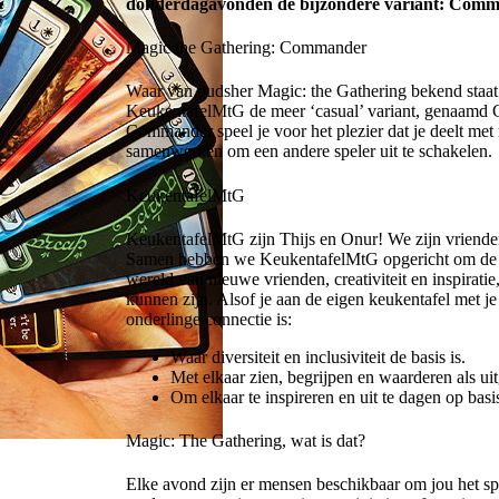
donderdagavonden de bijzondere variant: Comm
Magic the Gathering: Commander
Waar van oudsher Magic: the Gathering bekend staat a
KeukentafelMtG de meer ‘casual’ variant, genaamd
Commander speel je voor het plezier dat je deelt met 
samenwerken om een andere speler uit te schakelen.
KeukentafelMtG
KeukentafelMtG zijn Thijs en Onur! We zijn vriende
Samen hebben we KeukentafelMtG opgericht om de kr
wereld van nieuwe vrienden, creativiteit en inspirati
kunnen zijn. Alsof je aan de eigen keukentafel met je
onderlinge connectie is:
Waar diversiteit en inclusiviteit de basis is.
Met elkaar zien, begrijpen en waarderen als ui
Om elkaar te inspireren en uit te dagen op bas
Magic: The Gathering, wat is dat?
Elke avond zijn er mensen beschikbaar om jou het spel 