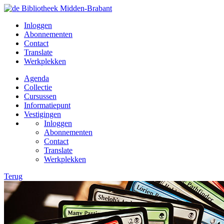
Inloggen
Abonnementen
Contact
Translate
Werkplekken
Agenda
Collectie
Cursussen
Informatiepunt
Vestigingen
Inloggen
Abonnementen
Contact
Translate
Werkplekken
Terug