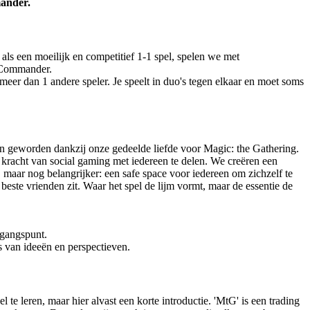
ander.
ls een moeilijk en competitief 1-1 spel, spelen we met
 Commander.
meer dan 1 andere speler. Je speelt in duo's tegen elkaar en moet soms
n geworden dankzij onze gedeelde liefde voor Magic: the Gathering.
acht van social gaming met iedereen te delen. We creëren een
e, maar nog belangrijker: een safe space voor iedereen om zichzelf te
 beste vrienden zit. Waar het spel de lijm vormt, maar de essentie de
tgangspunt.
is van ideeën en perspectieven.
te leren, maar hier alvast een korte introductie. 'MtG' is een trading