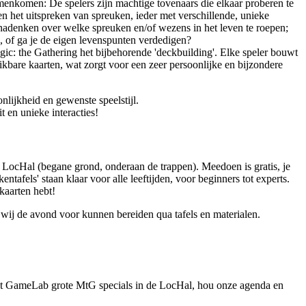
samenkomen: De spelers zijn machtige tovenaars die elkaar proberen te
n het uitspreken van spreuken, ieder met verschillende, unieke
nadenken over welke spreuken en/of wezens in het leven te roepen;
, of ga je de eigen levenspunten verdedigen?
ic: the Gathering het bijbehorende 'deckbuilding'. Elke speler bouwt
kbare kaarten, wat zorgt voor een zeer persoonlijke en bijzondere
nlijkheid en gewenste speelstijl.
t en unieke interacties!
LocHal (begane grond, onderaan de trappen). Meedoen is gratis, je
tafels' staan klaar voor alle leeftijden, voor beginners tot experts.
kaarten hebt!
t wij de avond voor kunnen bereiden qua tafels en materialen.
het GameLab grote MtG specials in de LocHal, hou onze agenda en