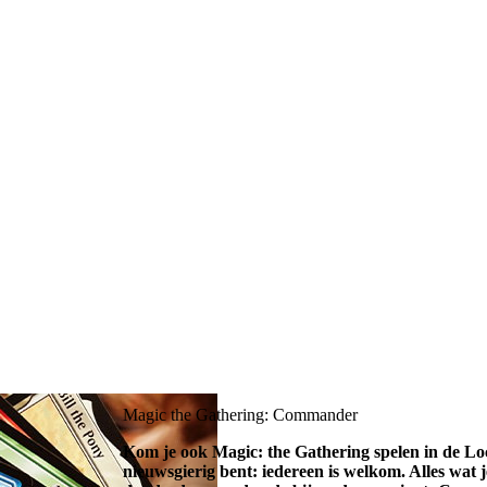
Magic the Gathering: Commander
Kom je ook Magic: the Gathering spelen in de Loc
nieuwsgierig bent: iedereen is welkom. Alles wat