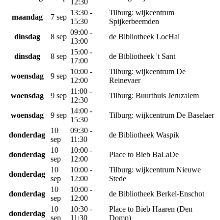
12:30
13:30 -
Tilburg: wijkcentrum
maandag
7 sep
15:30
Spijkerbeemden
09:00 -
dinsdag
8 sep
de Bibliotheek LocHal
13:00
15:00 -
dinsdag
8 sep
de Bibliotheek 't Sant
17:00
10:00 -
Tilburg: wijkcentrum De
woensdag
9 sep
12:00
Reinevaer
11:00 -
woensdag
9 sep
Tilburg: Buurthuis Jeruzalem
12:30
14:00 -
woensdag
9 sep
Tilburg: wijkcentrum De Baselaer
15:30
10
09:30 -
donderdag
de Bibliotheek Waspik
sep
11:30
10
10:00 -
donderdag
Place to Bieb BaLaDe
sep
12:00
10
10:00 -
Tilburg: wijkcentrum Nieuwe
donderdag
sep
12:00
Stede
10
10:00 -
donderdag
de Bibliotheek Berkel-Enschot
sep
12:00
10
10:30 -
Place to Bieb Haaren (Den
donderdag
sep
11:30
Domp)