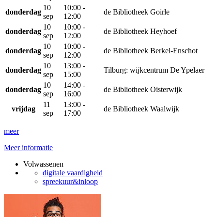
10
10:00 -
donderdag
de Bibliotheek Goirle
sep
12:00
10
10:00 -
donderdag
de Bibliotheek Heyhoef
sep
12:00
10
10:00 -
donderdag
de Bibliotheek Berkel-Enschot
sep
12:00
10
13:00 -
donderdag
Tilburg: wijkcentrum De Ypelaer
sep
15:00
10
14:00 -
donderdag
de Bibliotheek Oisterwijk
sep
16:00
11
13:00 -
vrijdag
de Bibliotheek Waalwijk
sep
17:00
meer
Meer informatie
Volwassenen
digitale vaardigheid
spreekuur&inloop