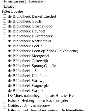
Filters wissen
Toepassen
Locatie
Filter Locatie
de Bibliotheek Berkel-Enschot
de Bibliotheek Goirle
de Bibliotheek Groenewoud
de Bibliotheek Heyhoef
de Bibliotheek Hilvarenbeek
de Bibliotheek Kaatsheuvel
de Bibliotheek LocHal
de Bibliotheek Loon op Zand (De Venloene)
de Bibliotheek Moergestel
de Bibliotheek Oisterwijk
de Bibliotheek Sprang-Capelle
de Bibliotheek 't Sant
de Bibliotheek Udenhout
de Bibliotheek Waalwijk
de Bibliotheek Wagnerplein
de Bibliotheek Waspik
De Moer: natuurbegraafplaats Huis ter Heide
Esbeek: Herberg In den Bockenreyder
Goirle: cc Jan van Besouw
Hilvarenbeek: bezoekerscentrum De Flierefluiter