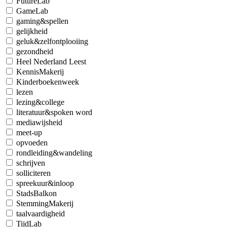
FutureLab
GameLab
gaming&spellen
gelijkheid
geluk&zelfontplooiing
gezondheid
Heel Nederland Leest
KennisMakerij
Kinderboekenweek
lezen
lezing&college
literatuur&spoken word
mediawijsheid
meet-up
opvoeden
rondleiding&wandeling
schrijven
solliciteren
spreekuur&inloop
StadsBalkon
StemmingMakerij
taalvaardigheid
TijdLab