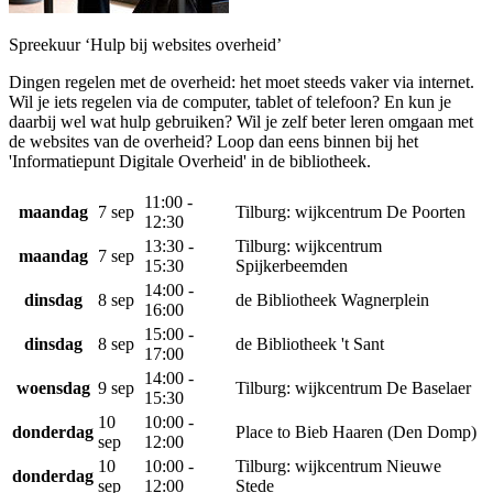
Spreekuur ‘Hulp bij websites overheid’
Dingen regelen met de overheid: het moet steeds vaker via internet.
Wil je iets regelen via de computer, tablet of telefoon? En kun je
daarbij wel wat hulp gebruiken? Wil je zelf beter leren omgaan met
de websites van de overheid? Loop dan eens binnen bij het
'Informatiepunt Digitale Overheid' in de bibliotheek.
11:00 -
maandag
7 sep
Tilburg: wijkcentrum De Poorten
12:30
13:30 -
Tilburg: wijkcentrum
maandag
7 sep
15:30
Spijkerbeemden
14:00 -
dinsdag
8 sep
de Bibliotheek Wagnerplein
16:00
15:00 -
dinsdag
8 sep
de Bibliotheek 't Sant
17:00
14:00 -
woensdag
9 sep
Tilburg: wijkcentrum De Baselaer
15:30
10
10:00 -
donderdag
Place to Bieb Haaren (Den Domp)
sep
12:00
10
10:00 -
Tilburg: wijkcentrum Nieuwe
donderdag
sep
12:00
Stede