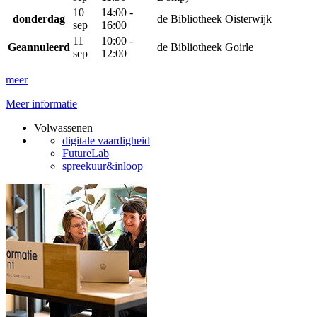
10
14:00 -
donderdag
de Bibliotheek Oisterwijk
sep
16:00
11
10:00 -
Geannuleerd
de Bibliotheek Goirle
sep
12:00
meer
Meer informatie
Volwassenen
digitale vaardigheid
FutureLab
spreekuur&inloop