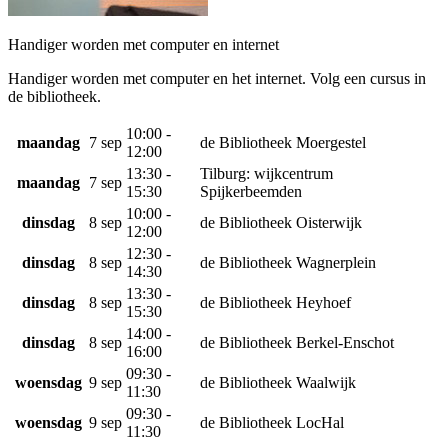
Handiger worden met computer en internet
Handiger worden met computer en het internet. Volg een cursus in
de bibliotheek.
10:00 -
maandag
7 sep
de Bibliotheek Moergestel
12:00
13:30 -
Tilburg: wijkcentrum
maandag
7 sep
15:30
Spijkerbeemden
10:00 -
dinsdag
8 sep
de Bibliotheek Oisterwijk
12:00
12:30 -
dinsdag
8 sep
de Bibliotheek Wagnerplein
14:30
13:30 -
dinsdag
8 sep
de Bibliotheek Heyhoef
15:30
14:00 -
dinsdag
8 sep
de Bibliotheek Berkel-Enschot
16:00
09:30 -
woensdag
9 sep
de Bibliotheek Waalwijk
11:30
09:30 -
woensdag
9 sep
de Bibliotheek LocHal
11:30