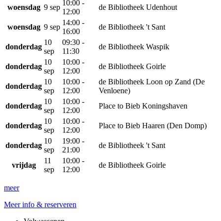
10:00 -
woensdag
9 sep
de Bibliotheek Udenhout
12:00
14:00 -
woensdag
9 sep
de Bibliotheek 't Sant
16:00
10
09:30 -
donderdag
de Bibliotheek Waspik
sep
11:30
10
10:00 -
donderdag
de Bibliotheek Goirle
sep
12:00
10
10:00 -
de Bibliotheek Loon op Zand (De
donderdag
sep
12:00
Venloene)
10
10:00 -
donderdag
Place to Bieb Koningshaven
sep
12:00
10
10:00 -
donderdag
Place to Bieb Haaren (Den Domp)
sep
12:00
10
19:00 -
donderdag
de Bibliotheek 't Sant
sep
21:00
11
10:00 -
vrijdag
de Bibliotheek Goirle
sep
12:00
meer
Meer info & reserveren