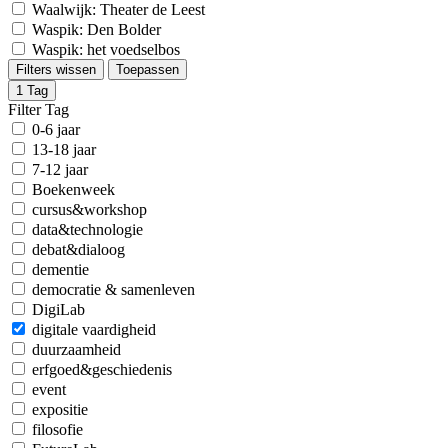
Waalwijk: Theater de Leest
Waspik: Den Bolder
Waspik: het voedselbos
Filters wissen
Toepassen
1
Tag
Filter Tag
0-6 jaar
13-18 jaar
7-12 jaar
Boekenweek
cursus&workshop
data&technologie
debat&dialoog
dementie
democratie & samenleven
DigiLab
digitale vaardigheid
duurzaamheid
erfgoed&geschiedenis
event
expositie
filosofie