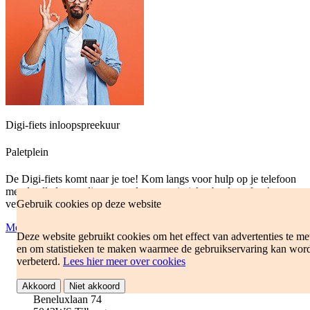
Digi-fiets inloopspreekuur
Paletplein
De Digi-fiets komt naar je toe! Kom langs voor hulp op je telefoon
met de alledaagse dingen, zoals: een treinticket boeken, foto’s
Gebruik cookies op deze website
versturen, apps downloaden en mijnetz.
Meer informatie
Deze website gebruikt cookies om het effect van advertenties te me
en om statistieken te maken waarmee de gebruikservaring kan wor
ma 7 sep 2026
verbeterd.
Lees hier meer over cookies
14:00 - 15:00
de Bibliotheek 't Sant
Akkoord
Niet akkoord
Beneluxlaan 74