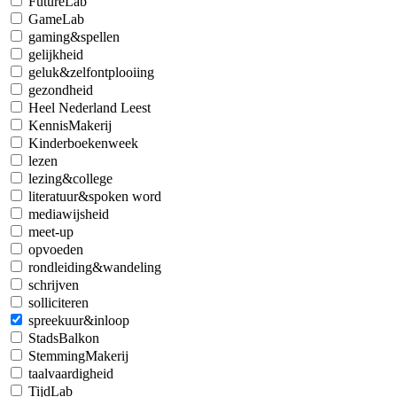
FutureLab
GameLab
gaming&spellen
gelijkheid
geluk&zelfontplooiing
gezondheid
Heel Nederland Leest
KennisMakerij
Kinderboekenweek
lezen
lezing&college
literatuur&spoken word
mediawijsheid
meet-up
opvoeden
rondleiding&wandeling
schrijven
solliciteren
spreekuur&inloop
StadsBalkon
StemmingMakerij
taalvaardigheid
TijdLab