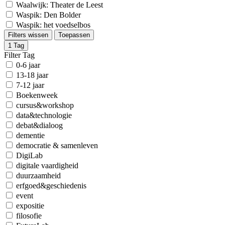
Waalwijk: Theater de Leest
Waspik: Den Bolder
Waspik: het voedselbos
Filters wissen
Toepassen
1
Tag
Filter Tag
0-6 jaar
13-18 jaar
7-12 jaar
Boekenweek
cursus&workshop
data&technologie
debat&dialoog
dementie
democratie & samenleven
DigiLab
digitale vaardigheid
duurzaamheid
erfgoed&geschiedenis
event
expositie
filosofie