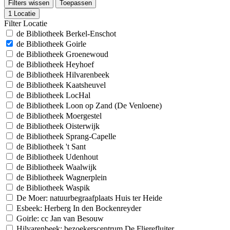
Filters wissen
Toepassen
1
Locatie
Filter Locatie
de Bibliotheek Berkel-Enschot
de Bibliotheek Goirle
de Bibliotheek Groenewoud
de Bibliotheek Heyhoef
de Bibliotheek Hilvarenbeek
de Bibliotheek Kaatsheuvel
de Bibliotheek LocHal
de Bibliotheek Loon op Zand (De Venloene)
de Bibliotheek Moergestel
de Bibliotheek Oisterwijk
de Bibliotheek Sprang-Capelle
de Bibliotheek 't Sant
de Bibliotheek Udenhout
de Bibliotheek Waalwijk
de Bibliotheek Wagnerplein
de Bibliotheek Waspik
De Moer: natuurbegraafplaats Huis ter Heide
Esbeek: Herberg In den Bockenreyder
Goirle: cc Jan van Besouw
Hilvarenbeek: bezoekerscentrum De Flierefluiter