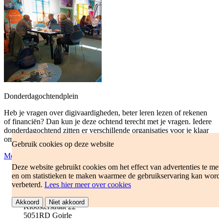
Donderdagochtendplein
Heb je vragen over digivaardigheden, beter leren lezen of rekenen
of financiën? Dan kun je deze ochtend terecht met je vragen. Iedere
donderdagochtend zitten er verschillende organisaties voor je klaar
om jou verder te helpen.
Gebruik cookies op deze website
Meer informatie
Deze website gebruikt cookies om het effect van advertenties te me
do 17 sep 2026
en om statistieken te maken waarmee de gebruikservaring kan wor
10:00 - 12:00
verbeterd.
Lees hier meer over cookies
de Bibliotheek Goirle
Akkoord
Niet akkoord
Kloosterstraat 22
5051RD Goirle