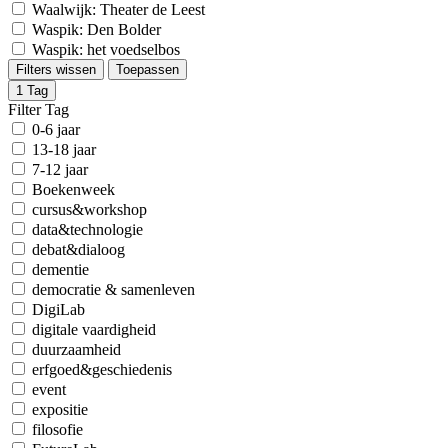
Waalwijk: Theater de Leest
Waspik: Den Bolder
Waspik: het voedselbos
Filters wissen
Toepassen
1
Tag
Filter Tag
0-6 jaar
13-18 jaar
7-12 jaar
Boekenweek
cursus&workshop
data&technologie
debat&dialoog
dementie
democratie & samenleven
DigiLab
digitale vaardigheid
duurzaamheid
erfgoed&geschiedenis
event
expositie
filosofie