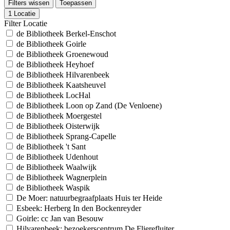
Filters wissen
Toepassen
1
Locatie
Filter Locatie
de Bibliotheek Berkel-Enschot
de Bibliotheek Goirle
de Bibliotheek Groenewoud
de Bibliotheek Heyhoef
de Bibliotheek Hilvarenbeek
de Bibliotheek Kaatsheuvel
de Bibliotheek LocHal
de Bibliotheek Loon op Zand (De Venloene)
de Bibliotheek Moergestel
de Bibliotheek Oisterwijk
de Bibliotheek Sprang-Capelle
de Bibliotheek 't Sant
de Bibliotheek Udenhout
de Bibliotheek Waalwijk
de Bibliotheek Wagnerplein
de Bibliotheek Waspik
De Moer: natuurbegraafplaats Huis ter Heide
Esbeek: Herberg In den Bockenreyder
Goirle: cc Jan van Besouw
Hilvarenbeek: bezoekerscentrum De Flierefluiter