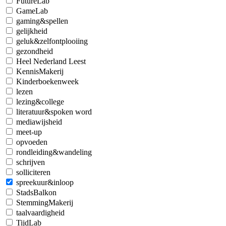
FutureLab
GameLab
gaming&spellen
gelijkheid
geluk&zelfontplooiing
gezondheid
Heel Nederland Leest
KennisMakerij
Kinderboekenweek
lezen
lezing&college
literatuur&spoken word
mediawijsheid
meet-up
opvoeden
rondleiding&wandeling
schrijven
solliciteren
spreekuur&inloop
StadsBalkon
StemmingMakerij
taalvaardigheid
TijdLab