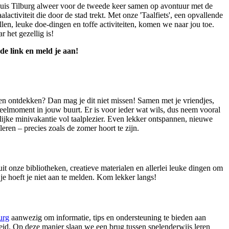
uis Tilburg alweer voor de tweede keer samen op avontuur met de
alactiviteit die door de stad trekt. Met onze 'Taalfiets', een opvallende
llen, leuke doe-dingen en toffe activiteiten, komen we naar jou toe.
 het gezellig is!
de link en meld je aan!
 en ontdekken? Dan mag je dit niet missen! Samen met je vriendjes,
speelmoment in jouw buurt. Er is voor ieder wat wils, dus neem vooral
lijke minivakantie vol taalplezier. Even lekker ontspannen, nieuwe
eren – precies zoals de zomer hoort te zijn.
uit onze bibliotheken, creatieve materialen en allerlei leuke dingen om
 je hoeft je niet aan te melden. Kom lekker langs!
urg
aanwezig om informatie, tips en ondersteuning te bieden aan
id. Op deze manier slaan we een brug tussen spelenderwijs leren