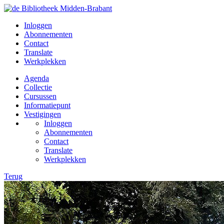
Inloggen
Abonnementen
Contact
Translate
Werkplekken
Agenda
Collectie
Cursussen
Informatiepunt
Vestigingen
Inloggen
Abonnementen
Contact
Translate
Werkplekken
Terug