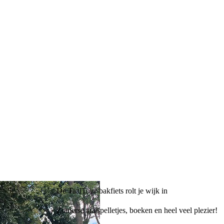
De TaalTour-bakfiets rolt je wijk in
Zomerse taalspelletjes, boeken en heel veel plezier!