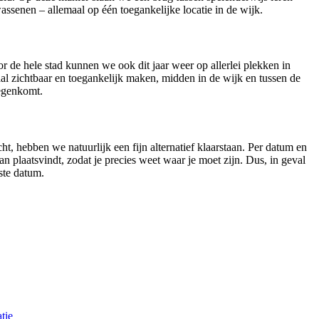
ssenen – allemaal op één toegankelijke locatie in de wijk.
 de hele stad kunnen we ook dit jaar weer op allerlei plekken in
aal zichtbaar en toegankelijk maken, midden in de wijk en tussen de
tegenkomt.
t, hebben we natuurlijk een fijn alternatief klaarstaan. Per datum en
dan plaatsvindt, zodat je precies weet waar je moet zijn. Dus, in geval
ste datum.
tie