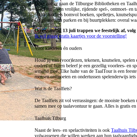
Deze zomer gaan de Tilburgse Bibliotheken en Taalh
TaalTour – een vrolijke, rijdende spel-, ontmoet- en ta
oranje bakfiets bomvol boeken, spelletjes, knutselspu
Op pleinen, in parken en bij buurtplekken: overal waar
Op maandag 13 juli trappen we feestelijk af, volg 
Ik wil graag gratis kaartjes voor de voorstelling!
Voor kinderen én ouders
Houd jij van (voor)lezen, tekenen, knutselen, spelen
ouders of buren beleef je een gezellig voorlees- en 
iemand mee. Elke halte van de TaalTour is een feeste
mensen ontmoeten en ondertussen spelenderwijs iets l
Wat is de Taalfiets?
De Taalfiets zit vol verrassingen: de mooiste boeken 
samen mee op taalavontuur te gaan. Alles is gratis en
Taalhuis Tilburg
Naast de lees- en spelactiviteiten is ook
Taalhuis Tilb
volwassenen die willen werken aan hun taalvaardighe