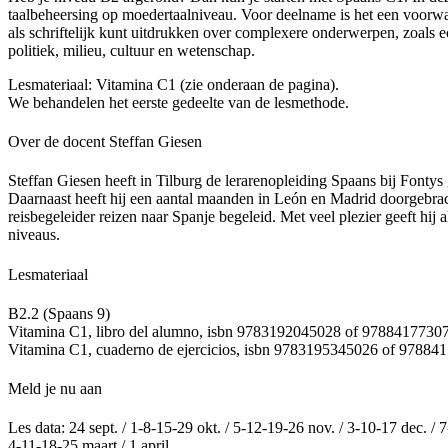
taalbeheersing op moedertaalniveau. Voor deelname is het een voorwa
als schriftelijk kunt uitdrukken over complexere onderwerpen, zoals 
politiek, milieu, cultuur en wetenschap.
Lesmateriaal: Vitamina C1 (zie onderaan de pagina).
We behandelen het eerste gedeelte van de lesmethode.
Over de docent Steffan Giesen
Steffan Giesen heeft in Tilburg de lerarenopleiding Spaans bij Fontys
Daarnaast heeft hij een aantal maanden in León en Madrid doorgebrach
reisbegeleider reizen naar Spanje begeleid. Met veel plezier geeft hij a
niveaus.
Lesmateriaal
B2.2 (Spaans 9)
Vitamina C1, libro del alumno, isbn 9783192045028 of 9788417730758
Vitamina C1, cuaderno de ejercicios, isbn 9783195345026 of 9788417
Meld je nu aan
Les data: 24 sept. / 1-8-15-29 okt. / 5-12-19-26 nov. / 3-10-17 dec. / 7
4-11-18-25 maart./ 1 april