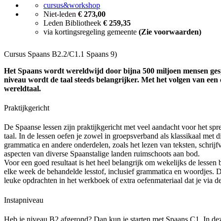
cursus&workshop
Niet-leden
€ 273,00
Leden Bibliotheek
€ 259,35
via kortingsregeling gemeente
(Zie voorwaarden)
Cursus Spaans B2.2/C1.1 Spaans 9)
Het Spaans wordt wereldwijd door bijna 500 miljoen mensen ges
niveau wordt de taal steeds belangrijker. Met het volgen van een 
wereldtaal.
Praktijkgericht
De Spaanse lessen zijn praktijkgericht met veel aandacht voor het sp
taal. In de lessen oefen je zowel in groepsverband als klassikaal met
grammatica en andere onderdelen, zoals het lezen van teksten, schrijf
aspecten van diverse Spaanstalige landen ruimschoots aan bod.
Voor een goed resultaat is het heel belangrijk om wekelijks de lessen 
elke week de behandelde lesstof, inclusief grammatica en woordjes. 
leuke opdrachten in het werkboek of extra oefenmateriaal dat je via d
Instapniveau
Heb je niveau B2 afgerond? Dan kun je starten met Spaans C1. In deze