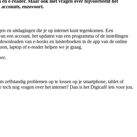
on en e-reader. Maar ook met vragen over bijvoorbeeld het
 accounts, enzovoort.
agen en uitdagingen die je op internet kunt tegenkomen. Een
 van een account, het updaten van een programma of de instellingen
t downloaden van e-books en luisterboeken in de app van de online
on, laptop of e-reader helpen we je graag.
mee.
 zelfstandig problemen op te lossen op je smartphone, tablet of
 toch nog vragen over het internet? Dan is het Digicafé iets voor jou.