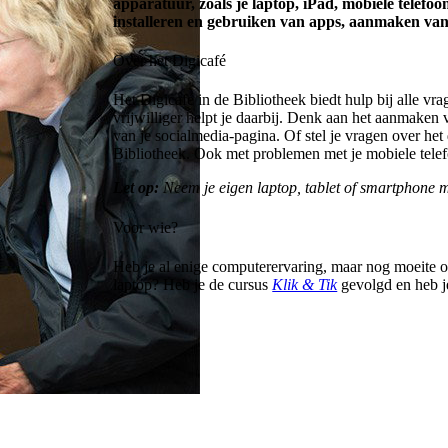
apparatuur, zoals je laptop, iPad, mobiele telefo
installeren en gebruiken van apps, aanmaken van
Over het Digicafé
Het Digicafé in de Bibliotheek biedt hulp bij alle vr
vrijwilliger helpt je daarbij. Denk aan het aanmaken
van je socialmedia-pagina. Of stel je vragen over he
Bibliotheek. Ook met problemen met je mobiele telefo
Let op:
Neem je eigen laptop, tablet of smartphone 
Voor wie?
Heb je al enige computerervaring, maar nog moeite om
laptop? Heb je de cursus
Klik & Tik
gevolgd en heb je