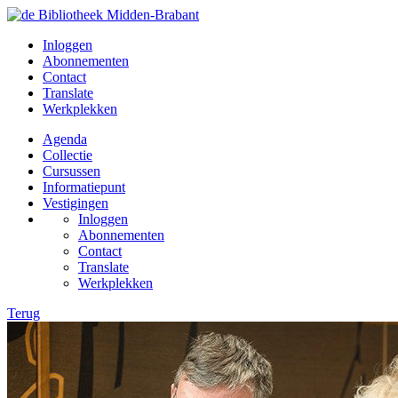
Inloggen
Abonnementen
Contact
Translate
Werkplekken
Agenda
Collectie
Cursussen
Informatiepunt
Vestigingen
Inloggen
Abonnementen
Contact
Translate
Werkplekken
Terug