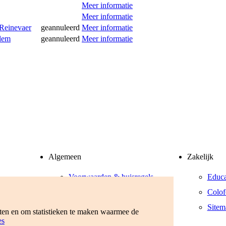
Meer informatie
Meer informatie
 Reinevaer
geannuleerd
Meer informatie
alem
geannuleerd
Meer informatie
Algemeen
Zakelijk
Voorwaarden & huisregels
Educa
Privacyverklaring
Colof
Werken bij
Sitem
eten en om statistieken te maken waarmee de
es