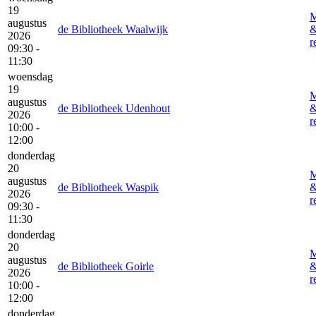
19
M
augustus
de Bibliotheek Waalwijk
2026
r
09:30 -
11:30
woensdag
19
M
augustus
de Bibliotheek Udenhout
2026
r
10:00 -
12:00
donderdag
20
M
augustus
de Bibliotheek Waspik
2026
r
09:30 -
11:30
donderdag
20
M
augustus
de Bibliotheek Goirle
2026
r
10:00 -
12:00
donderdag