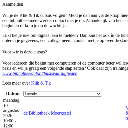
Aanmelden
Wil je de Klik & Tik cursus volgen? Meld je dan aan via de knop hi
een bibliotheekmedewerker contact met je op. Afhankelijk van het aa
beginnen of kom je op de wachtlijst.
Lukt het je niet om digitaal aan te melden? Dan kan het ook ín de bib
noteren je gegevens, een collega neemt contact met je op over de star
Voor wie is deze cursus?
Voor iedereen die begint met computeren of de computer beter wil ler
basis en wil je graag een volgende stap zetten? Ook daar zijn training
www.bibliotheekmb.nl/basisvaardigheden
.
Lees meer over
Klik & Tik
Datum
maandag
10
M
augustus
de Bibliotheek Moergestel
2026
r
10:00 -
12:00