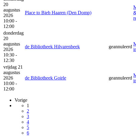
20
M
augustus
Place to Bieb Haaren (Den Domp)
2026
r
10:00 -
12:00
donderdag
20
augustus
M
de Bibliotheek Hilvarenbeek
geannuleerd
2026
i
10:30 -
12:30
vrijdag 21
augustus
M
2026
de Bibliotheek Goirle
geannuleerd
i
10:00 -
12:00
Vorige
1
2
3
4
5
6