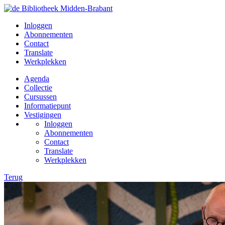
Inloggen
Abonnementen
Contact
Translate
Werkplekken
Agenda
Collectie
Cursussen
Informatiepunt
Vestigingen
Inloggen
Abonnementen
Contact
Translate
Werkplekken
Terug