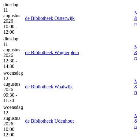
dinsdag
11
M
augustus
de Bibliotheek Oisterwijk
2026
r
10:00 -
12:00
dinsdag
11
M
augustus
de Bibliotheek Wagnerplein
2026
r
12:30 -
14:30
woensdag
12
M
augustus
de Bibliotheek Waalwijk
2026
r
09:30 -
11:30
woensdag
12
M
augustus
de Bibliotheek Udenhout
2026
r
10:00 -
12:00