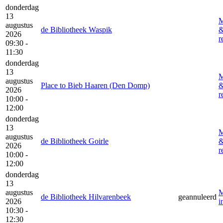
donderdag
13
M
augustus
de Bibliotheek Waspik
2026
r
09:30 -
11:30
donderdag
13
M
augustus
Place to Bieb Haaren (Den Domp)
2026
r
10:00 -
12:00
donderdag
13
M
augustus
de Bibliotheek Goirle
2026
r
10:00 -
12:00
donderdag
13
augustus
M
de Bibliotheek Hilvarenbeek
geannuleerd
2026
i
10:30 -
12:30