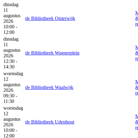
dinsdag
11
M
augustus
de Bibliotheek Oisterwijk
2026
r
10:00 -
12:00
dinsdag
11
M
augustus
de Bibliotheek Wagnerplein
2026
r
12:30 -
14:30
woensdag
12
M
augustus
de Bibliotheek Waalwijk
2026
r
09:30 -
11:30
woensdag
12
M
augustus
de Bibliotheek Udenhout
2026
r
10:00 -
12:00