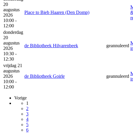
20
M
augustus
Place to Bieb Haaren (Den Domp)
2026
r
10:00 -
12:00
donderdag
20
augustus
M
de Bibliotheek Hilvarenbeek
geannuleerd
2026
i
10:30 -
12:30
vrijdag 21
augustus
M
2026
de Bibliotheek Goirle
geannuleerd
i
10:00 -
12:00
Vorige
1
2
3
4
5
6