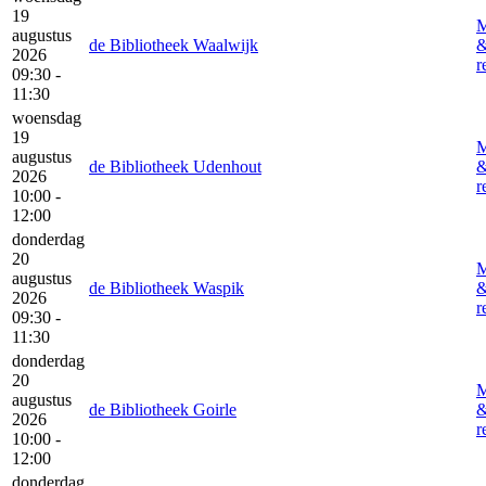
19
M
augustus
de Bibliotheek Waalwijk
2026
r
09:30 -
11:30
woensdag
19
M
augustus
de Bibliotheek Udenhout
2026
r
10:00 -
12:00
donderdag
20
M
augustus
de Bibliotheek Waspik
2026
r
09:30 -
11:30
donderdag
20
M
augustus
de Bibliotheek Goirle
2026
r
10:00 -
12:00
donderdag