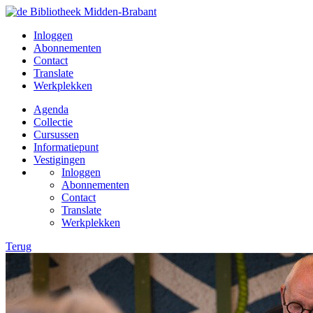
Inloggen
Abonnementen
Contact
Translate
Werkplekken
Agenda
Collectie
Cursussen
Informatiepunt
Vestigingen
Inloggen
Abonnementen
Contact
Translate
Werkplekken
Terug