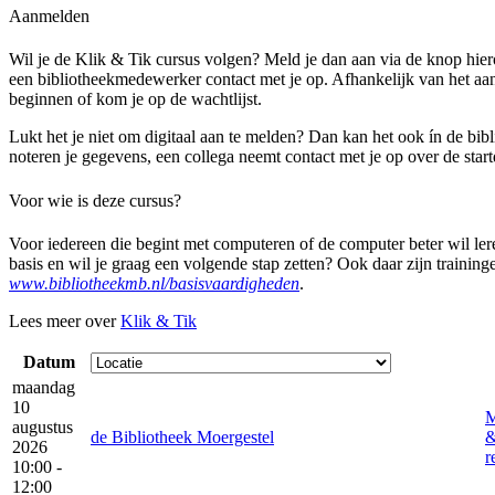
Aanmelden
Wil je de Klik & Tik cursus volgen? Meld je dan aan via de knop hi
een bibliotheekmedewerker contact met je op. Afhankelijk van het aa
beginnen of kom je op de wachtlijst.
Lukt het je niet om digitaal aan te melden? Dan kan het ook ín de bib
noteren je gegevens, een collega neemt contact met je op over de star
Voor wie is deze cursus?
Voor iedereen die begint met computeren of de computer beter wil ler
basis en wil je graag een volgende stap zetten? Ook daar zijn training
www.bibliotheekmb.nl/basisvaardigheden
.
Lees meer over
Klik & Tik
Datum
maandag
10
M
augustus
de Bibliotheek Moergestel
2026
r
10:00 -
12:00