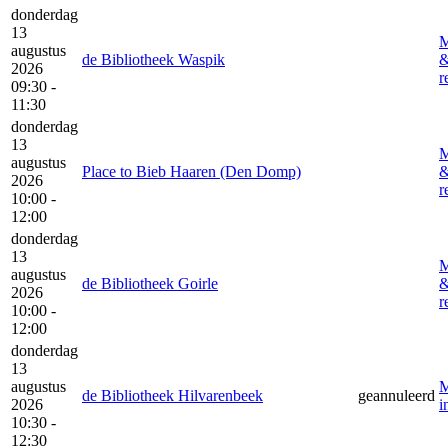
donderdag
13
M
augustus
de Bibliotheek Waspik
2026
r
09:30 -
11:30
donderdag
13
M
augustus
Place to Bieb Haaren (Den Domp)
2026
r
10:00 -
12:00
donderdag
13
M
augustus
de Bibliotheek Goirle
2026
r
10:00 -
12:00
donderdag
13
augustus
M
de Bibliotheek Hilvarenbeek
geannuleerd
2026
i
10:30 -
12:30