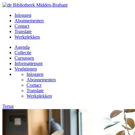
Inloggen
Abonnementen
Contact
Translate
Werkplekken
Agenda
Collectie
Cursussen
Informatiepunt
Vestigingen
Inloggen
Abonnementen
Contact
Translate
Werkplekken
Terug