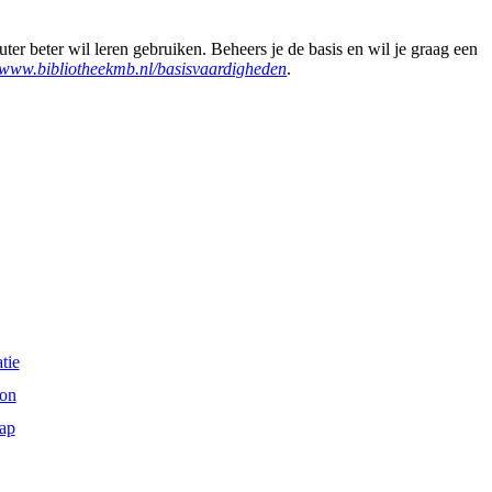
er beter wil leren gebruiken. Beheers je de basis en wil je graag een
www.bibliotheekmb.nl/basisvaardigheden
.
tie
on
ap