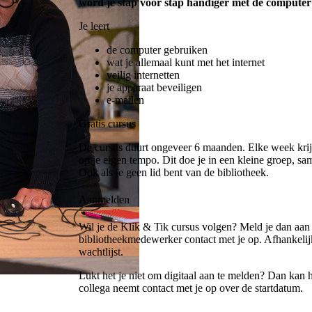
word je stap voor stap handiger met de computer 
Je leert
de computer gebruiken
wat je allemaal kunt met het internet
veilig internetten
je apparaat beveiligen
e-mailen
Gratis cursus
De cursus duurt ongeveer 6 maanden. Elke week krijg 
op je eigen tempo. Dit doe je in een kleine groep, s
Ook als je geen lid bent van de bibliotheek.
Aanmelden
Wil je de Klik & Tik cursus volgen? Meld je dan aa
bibliotheekmedewerker contact met je op. Afhankelij
wachtlijst.
Lukt het je niet om digitaal aan te melden? Dan kan 
collega neemt contact met je op over de startdatum.