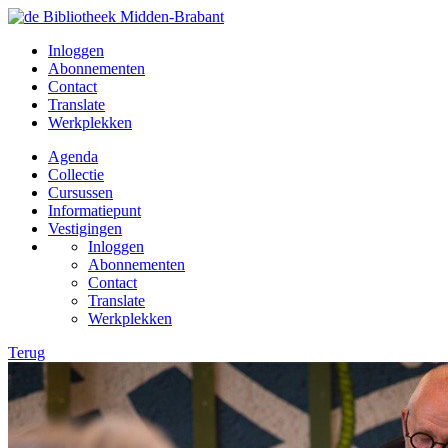
Inloggen
Abonnementen
Contact
Translate
Werkplekken
Agenda
Collectie
Cursussen
Informatiepunt
Vestigingen
Inloggen
Abonnementen
Contact
Translate
Werkplekken
Terug