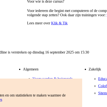
Voor wie is deze cursus?
Voor iedereen die begint met computeren of de comput
volgende stap zetten? Ook daar zijn trainingen voor:
Lees meer over
Klik & Tik
adline is verstreken op dinsdag 16 september 2025 om 15:30
Algemeen
Zakelijk
Voorwaarden & huisregels
Educa
Privacyverklaring
Colof
Werken bij
Sitem
eten en om statistieken te maken waarmee de
es