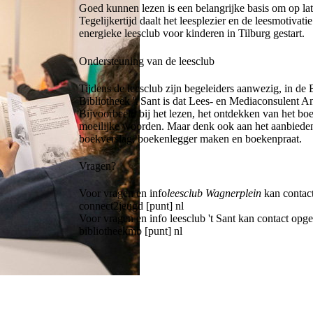
Goed kunnen lezen is een belangrijke basis om op lat
Tegelijkertijd daalt het leesplezier en de leesmotivat
energieke leesclub voor kinderen in Tilburg gestart.
Ondersteuning van de leesclub
Tijdens de leesclub zijn begeleiders aanwezig, in d
Bibliotheek 't Sant is dat Lees- en Mediaconsulent 
Bijvoorbeeld bij het lezen, het ontdekken van het b
moeilijke woorden. Maar denk ook aan het aanbieden v
boekverslag, boekenlegger maken en boekenpraat.
Vragen?
Voor vragen en info
leesclub Wagnerplein
kan contac
connect2jeugd [punt] nl
Voor vragen en info leesclub 't Sant kan contact 
bibliotheekmb [punt] nl