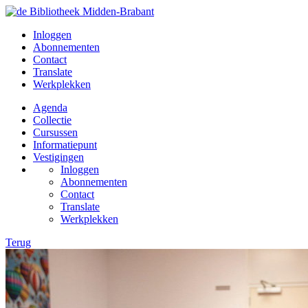
Inloggen
Abonnementen
Contact
Translate
Werkplekken
Agenda
Collectie
Cursussen
Informatiepunt
Vestigingen
Inloggen
Abonnementen
Contact
Translate
Werkplekken
Terug