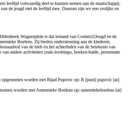
ere leeftijd volwaardig deel te kunnen nemen aan de maatschappij.
ie van de jeugd met de leeftijd mee. Daarom zijn we een vrolijke en
e Bibliotheek Wagnerplein is dat iemand van Connect2Jeugd en de
Annemieke Boelens. Zij bieden ondersteuning aan de kinderen.
oekenaanbod van de bieb en het achterhalen van de betekenis van
an andere activiteiten zoals leesbingo, boeken-battle, presentatie
t opgenomen worden met Rijad Pupovic op:
R [punt] pupovic [at]
opgenomen worden met Annemieke Boelens op:
annemiekeboelens [at]