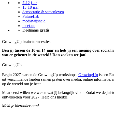
7-12 jaar
13-18 jaar
democratie & samenleven
FutureLab
mediawijsheid
meet-up
Deelname
gratis
GrowingUp brainstormsessies
Ben jij tussen de 10 en 14 jaar en heb jij een mening over social 
wat er gebeurt in de wereld? Dan zoeken we jou!
GrowingUp
Begin 2027 starten de GrowingUp workshops.
GrowingUp
is een Eu
uit verschillende landen samen praten over media, online informatie,
op de wereld om je heen.
Maar eerst willen we weten wat jíj belangrijk vindt. Zodat we de jui
ontwikkelen voor 2027. Help ons hierbij!
Meld je hieronder aan!